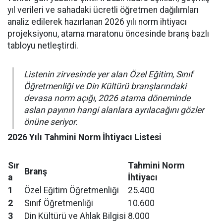
yıl verileri ve sahadaki ücretli öğretmen dağılımları
analiz edilerek hazırlanan 2026 yılı norm ihtiyacı
projeksiyonu, atama maratonu öncesinde branş bazlı
tabloyu netleştirdi.
Listenin zirvesinde yer alan Özel Eğitim, Sınıf
Öğretmenliği ve Din Kültürü branşlarındaki
devasa norm açığı, 2026 atama döneminde
aslan payının hangi alanlara ayrılacağını gözler
önüne seriyor.
2026 Yılı Tahmini Norm İhtiyacı Listesi
Sır
Tahmini Norm
Branş
a
İhtiyacı
1
Özel Eğitim Öğretmenliği
25.400
2
Sınıf Öğretmenliği
10.600
3
Din Kültürü ve Ahlak Bilgisi
8.000