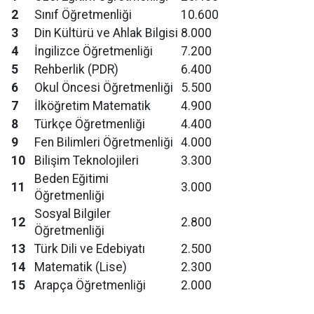
2
Sınıf Öğretmenliği
10.600
3
Din Kültürü ve Ahlak Bilgisi
8.000
4
İngilizce Öğretmenliği
7.200
5
Rehberlik (PDR)
6.400
6
Okul Öncesi Öğretmenliği
5.500
7
İlköğretim Matematik
4.900
8
Türkçe Öğretmenliği
4.400
9
Fen Bilimleri Öğretmenliği
4.000
10
Bilişim Teknolojileri
3.300
Beden Eğitimi
11
3.000
Öğretmenliği
Sosyal Bilgiler
12
2.800
Öğretmenliği
13
Türk Dili ve Edebiyatı
2.500
14
Matematik (Lise)
2.300
15
Arapça Öğretmenliği
2.000