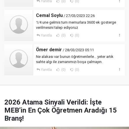
Yanıtla
(0)
(0)
Cemal Soylu
/ 27/03/2023 22:26
1/4 une gelmis tum memurlara 3600 ek gosterge
verilmesini talep ediyoruz
Yanıtla
(0)
(0)
Ömer demir
/ 28/03/2023 05:11
Ne alakası var bunun öğretmenlerle... yeter artık
sahte algı ile zamanımızı boşa çalmayın.
Yanıtla
(0)
(0)
2026 Atama Sinyali Verildi: İşte
MEB’in En Çok Öğretmen Aradığı 15
Branş!