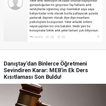
Yeter artık televizyon ve basın önünde başlıyorsun
güneydoğudan bir giriyorsun fay hatlarını artık
simitçilerde öğrenmiş olup memleket saya saya
batıya kadar orda olacak burda patlayacak şurada
yarılacak deprem olacak diye diye insanların
psikolojisini bozuyorsun. Yeter anladık önlemi
neyse yapılsın biz ona bakalım. Nedir yani bu
konuşmalar bıktık artık yeter tamam çok biliyorsun.
Yanıtla
(0)
(0)
Danıştay’dan Binlerce Öğretmeni
Sevindiren Karar: MEB'in Ek Ders
Kısıtlaması Son Buldu!