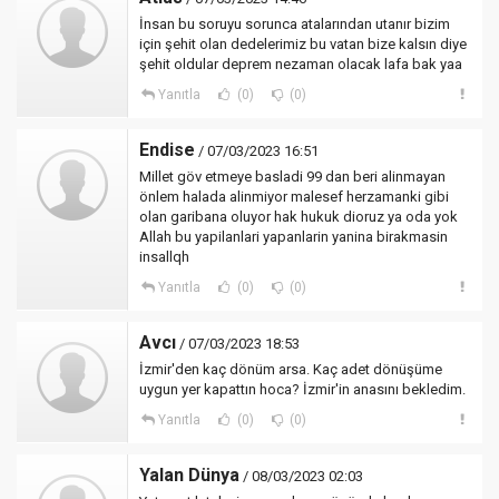
İnsan bu soruyu sorunca atalarından utanır bizim
için şehit olan dedelerimiz bu vatan bize kalsın diye
şehit oldular deprem nezaman olacak lafa bak yaa
Yanıtla
(0)
(0)
Endise
/ 07/03/2023 16:51
Millet göv etmeye basladi 99 dan beri alinmayan
önlem halada alinmiyor malesef herzamanki gibi
olan garibana oluyor hak hukuk dioruz ya oda yok
Allah bu yapilanlari yapanlarin yanina birakmasin
insallqh
Yanıtla
(0)
(0)
Avcı
/ 07/03/2023 18:53
İzmir'den kaç dönüm arsa. Kaç adet dönüşüme
uygun yer kapattın hoca? İzmir'in anasını bekledim.
Yanıtla
(0)
(0)
Yalan Dünya
/ 08/03/2023 02:03