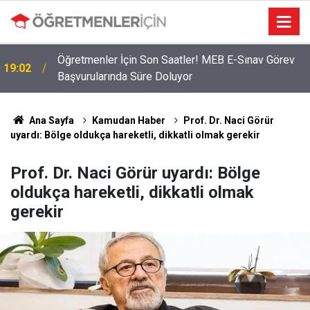
Öğretmenler İçin Son Saatler! MEB E-Sınav Görev
19:02
Başvurularında Süre Doluyor
2026 Atama Sinyali Verildi: İşte MEB’in En Çok
09:01
Öğretmen Aradığı 15 Branş!
Ana Sayfa
Kamudan Haber
Prof. Dr. Naci Görür
uyardı: Bölge oldukça hareketli, dikkatli olmak gerekir
Prof. Dr. Naci Görür uyardı: Bölge
oldukça hareketli, dikkatli olmak
gerekir