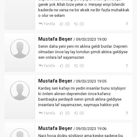
gerek yok Allah bize yeter o. Herşeyi eniyi bilendir
kaderde ne varsa ne bir eksik ne Bir fazla muhakkak
o olur ve selam
Yanıtla
(0)
(0)
Mustafa Beşer
/ 09/03/2023 19:00
Senin daha yeni yeni mi aklına geldi bunlar. Deprem
olmadan önce lay lay lomdun şimdi aklına geldiyse
sen onlara laf sayamazsın
Yanıtla
(0)
(0)
Mustafa Beşer
/ 09/03/2023 19:05
Kardeş sen kafayı mı yedin insanlar bunu söylüyor
ki önlem alınsın depremden önce kafanız
bambaşka yerdeydi senin şimdi aklına geldiyse
insanlara laf sayamazsın, saymaya hakkın yok
Yanıtla
(0)
(0)
Mustafa Beşer
/ 09/03/2023 19:06
Naci hoca doğru söylüyor ama keşke sadece bu