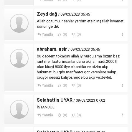
Zeyd dağ
/ 09/03/2023 06:45
Allah cc tümü insanlar yardım etsin inşallah kıyamet
sonun geldik
Yanıtla
(0)
(0)
abraham. asir
/ 09/03/2023 06:46
bu deprem tokadini allah iyi vurdu.ama bizim bazi
rant menfaatci insanlar daha akillanmadi.2000 tl
olan kirayi 8000 tlye cikardilar.ve bizim akp
hukumeti bu gibi manfaatci got verenlere sahip
cikiyor sessiz kaliyor.nerde bu akp ve.devlet.
Yanıtla
(0)
(0)
Selahattin UYAR
/ 09/03/2023 07:02
İSTANBUL
Yanıtla
(0)
(0)