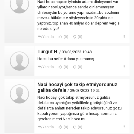
Naci hoca napsın iyimisin adamı dinleyenmi var
yıllardır söylüyor,bence sende dinlememişsin
dinleseydin bu yorumu yapmazdın…bu sözlerini
mevcut hükümete söyleyeceksin 20 yıldır ne
yaptınız, toplanan 40 milyar dolar deprem vergisi
nerede diye?
Yanıtla
(0)
(0)
Turgut H.
/ 09/03/2023 19:48
Hoca, bu sefer Adana yı almamış.
Yanıtla
(0)
(0)
Naci hocayi çok takip etmiyorsunuz
galiba defala
/ 09/03/2023 19:52
Naci hocayi çok takip etmiyorsunuz galiba
defalarca uyardığını yetkililerle görüştüğünü ve
defalarca anlattı nereden takip ediyorsunuz gözü
kapalı yorum yaptığınıza göre hesap sormanız
gereken merci Naci hoca mı
Yanıtla
(0)
(0)