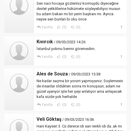
Sen naci hocaya gözleriniz kormuydu diyeceğine
devlet yetkililerine hükümete söyleyebiliyor musun
bu adam bakan mı bir yerin başkanı mı. Ayrıca
neyse sen bunları bi oku önce
Yanıtla
(0)
(0)
Kıvırcık
/ 09/03/2023 14:26
İstanbul yokmu benmi göremedim..
Yanıtla
(0)
(0)
Alex de Souza
/ 09/03/2023 15:38
Ne kadar saçma bir yorum yapmışsınız. Soylemesin
de insanlar öldükten sonra mı konuşsun, adam ne
güzel uyarıyor işte her şeyi anlatıyor ama anlayacak
kafa sizde yok herhalde
Yanıtla
(0)
(0)
Veli Göktaş
/ 09/03/2023 16:06
Hani Kayseri 3. Cü derece idi sarı renkli idi da..ak mı