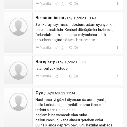
Yanıtla
(0)
(0)
Birisinin birisi
/ 09/03/2023 10:49
Sen kafayı sıyırmışsın dostum, adam uyarıyor ki
önlem alınabilsin. Kentsel dönüşümler hızlansın,
farkındalık artsın. İnsanlar milyonlarca liralık
tabutlarının içinde ölümü beklemesin.
Yanıtla
(0)
(0)
Barış key
/ 09/03/2023 11:32
İstanbul yok listede
Yanıtla
(0)
(0)
Oya
/ 09/03/2023 11:34
Naci hoca iyi güzel diyorsun da adres yanlış
halkı korkutacagına yetkilileri uyar ikna et
tedbiri alacak olan onlar
sağlam bina yapacak olan onlar
halkın canını güvene alması gereken onlar
Bu halk anca deprem bavulunu hazırlar arabada