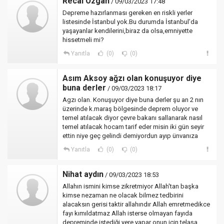
Recai Özgan
/ 09/03/2023 17:48
Depreme hazırlanması gereken en riskli yerler
listesinde İstanbul yok.Bu durumda İstanbul’da
yaşayanlar kendilerini,biraz da olsa,emniyette
hissetmeli mi?
Yanıtla
(0)
(0)
Asım Aksoy ağzı olan konuşuyor diye
buna derler
/ 09/03/2023 18:17
Agzı olan. Konuşuyor diye buna derler şu an 2 nın
üzerinde k.maraş bölgesinde deprem oluyor ve
temel atılacak diyor çevre bakanı sallanarak nasıl
temel atılacak hocam tarif eder misin iki gün seyir
ettin niye geç gelindi demiyordun ayıp ünvanıza
Yanıtla
(0)
(0)
Nihat aydın
/ 09/03/2023 18:53
Allahın ismini kimse zikretmiyor Allah'tan başka
kimse nezaman ne olacak bilmez tedbirini
alacaksın gerisi taktir allahındır Allah emretmedikce
fayı kımıldatmaz Allah isterse olmayan fayıda
depreminde istediği yere yapar onun için telaşa