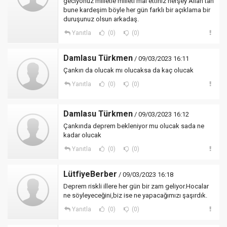
geciyonuz milletle milleti mal ettiniz herşey Allah tan
bune kardeşim böyle her gün farklı bir açıklama bir
duruşunuz olsun arkadaş.
Yanıtla
(0)
(0)
Damlasu Türkmen
/ 09/03/2023 16:11
Çankırı da olucak mı olucaksa da kaç olucak
Yanıtla
(0)
(0)
Damlasu Türkmen
/ 09/03/2023 16:12
Çankırıda deprem bekleniyor mu olucak sada ne
kadar olucak
Yanıtla
(0)
(0)
LütfiyeBerber
/ 09/03/2023 16:18
Deprem riskli illere her gün bir zam geliyor.Hocalar
ne söyleyeceğini,biz ise ne yapacağımızı şaşırdık.
Yanıtla
(0)
(0)