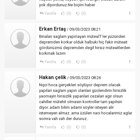
yok diyordunuz.Ne biçim haber
Yanıtla
(0)
(0)
Erkan Ertaş
/ 09/03/2023 08:21
Binaları saglam yapmayan müteaİT ler yüzünden
depremden korkar olduk halbuki hiç fakir müteait
gördünüzmü depremden degil hırsız müteaitlerden
korkmak lazım
Yanıtla
(0)
(0)
Hakan çelik
/ 09/03/2023 08:26
Nqci hoca gerçekleri söylüyor deprem olacak
yapilari saglam yapin olanlari güclendirin hirsizlik
yaomayin hirisizlik yapanlari cezalari agir olsun
cahiller mütehit olmasin kontroller tam yapilsin
diyor..adam bilim adami söyler isteyen alir
istemeyen almaz..ama üzülen naci hocalarimiz aglar
somra vah vah der dururuz..
Yanıtla
(0)
(0)