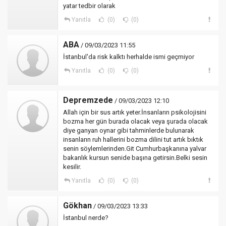
yatar tedbir olarak
Yanıtla
(0)
(0)
ABA
/ 09/03/2023 11:55
İstanbul'da risk kalktı herhalde ismi geçmiyor
Yanıtla
(0)
(0)
Depremzede
/ 09/03/2023 12:10
Allah için bir sus artık yeter.İnsanların psikolojisini
bozma her gün burada olacak veya şurada olacak
diye ganyan oynar gibi tahminlerde bulunarak
insanların ruh hallerini bozma dilini tut artık bıktık
senin söylemlerinden.Git Cumhurbaşkanına yalvar
bakanlık kursun senide başına getirsin.Belki sesin
kesilir.
Yanıtla
(0)
(0)
Gökhan
/ 09/03/2023 13:33
İstanbul nerde?