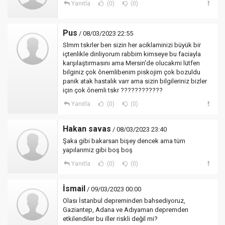
Yanıtla
(0)
(0)
Pus
/ 08/03/2023 22:55
Slmm tskrler ben sizin her aciklaminizi büyük bir
içtenlikle dinliyorum rabbim kimseye bu faciayla
karşılaştırmasını ama Mersin'de olucakmi lütfen
bilginiz çok ônemlibenim piskojim çok bozuldu
panik atak hastalık varr ama sizin bilgileriniz bizler
için çok ônemli tskr ????????????
Yanıtla
(0)
(0)
Hakan savas
/ 08/03/2023 23:40
Şaka gibi bakarsan bişey dencek ama tüm
yapılarımiz gibi boş boş
Yanıtla
(0)
(0)
İsmail
/ 09/03/2023 00:00
Olası İstanbul depreminden bahsediyoruz,
Gaziantep, Adana ve Adıyaman depremden
etkilendiler bu iller riskli değil mi?