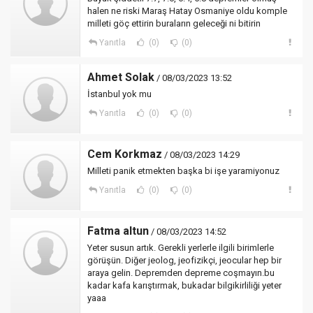
halen ne riski Maraş Hatay Osmaniye oldu komple
milleti göç ettirin buraların geleceği ni bitirin
Yanıtla
(0)
(0)
Ahmet Solak
/ 08/03/2023 13:52
İstanbul yok mu
Yanıtla
(0)
(0)
Cem Korkmaz
/ 08/03/2023 14:29
Milleti panik etmekten başka bi işe yaramiyonuz
Yanıtla
(0)
(0)
Fatma altun
/ 08/03/2023 14:52
Yeter susun artık. Gerekli yerlerle ilgili birimlerle
görüşün. Diğer jeolog, jeofizikçi, jeocular hep bir
araya gelin. Depremden depreme coşmayın.bu
kadar kafa karıştırmak, bukadar bilgikirliliği yeter
yaaa