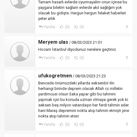
Tamam hasarlı evlerde oyurmayalim onun içinse bu
yaygara bilelim sağlam evlerde akıl sağlığım yok
olacak bu gidişte. Hergun hergun felaket haberleri
yeter artık
Yanıtla
(0)
(0)
Meryem ulas
/ 08/03/2023 21:01
Hocam İstanbul diyodunuz nerelere geçtiniz
Yanıtla
(0)
(0)
ufukogretmen
/ 08/03/2023 21:23
Bencede önümüzdeki yıllarda seksenbir ilin
herhangi birinde deprem olacak Allah cc milletin
yardimcusi olsun Saka yapar gibi bu tahmini
yapmak için bu konuda uzman olmaya gerek yok ki
seksen beş milyon vatandaşın her ferdi tahmin eder
hani Maraş depremini nokta atışı tahmin etmişti yine
nokta atışı tahmin etsin
Yanıtla
(0)
(0)