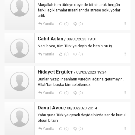
Maşallah tüm türkiye deyinde bitsin artık hergün
farklı açıklamalar insanlarında strese sokuyorlar
artik
Yanıtla
(0)
(0)
Cahit Aslan
/ 08/03/2023 19:01
Naci hoca, tüm Türkiye deyin de bitsin bu iş...
Yanıtla
(0)
(0)
Hidayet Ergüler
/ 08/03/2023 19:34
Bunları yazıp insanların yüreğini ağzına getirmeyin.
Allah'tan başka kimse bilemez.
Yanıtla
(0)
(0)
Davut Avcu
/ 08/03/2023 20:14
Yahu şuna Türkiye geneli deyide bizde sende kurtul
olsun bitsin
Yanıtla
(0)
(0)