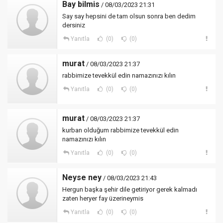
Bay bilmis
/ 08/03/2023 21:31
Say say hepsini de tam olsun sonra ben dedim
dersiniz
Yanıtla
(0)
(0)
murat
/ 08/03/2023 21:37
rabbimize tevekkül edin namazınızı kılın
Yanıtla
(0)
(0)
murat
/ 08/03/2023 21:37
kurban olduğum rabbimize tevekkül edin
namazınızı kılın
Yanıtla
(0)
(0)
Neyse ney
/ 08/03/2023 21:43
Hergun başka şehir dile getiriyor gerek kalmadı
zaten heryer fay üzerineymis
Yanıtla
(0)
(0)