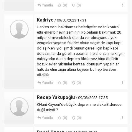
Yanıtla
(0)
(0)
Kadriye
/ 09/03/2023 17:31
Herkes evini baktiramaz belediyeler evleri kontrol
ettir ekler bir evin zeminini kolonların baktırmak 20
milyar kimverebilcek olanda var olmayanda yok
zenginler yaşasın fakirler olsun seçimde kapı kapı
dolaşırken iyidi şimdi bunun çaresi için kapikapi
dolassinlar da görelim ozaman helal olsun halk için
çalışıyorlar derim deprem öldürmez bina öldürür
bozuk evleri yiksinlar kentsel dönüşüm yapsınlar
halk da elini taşın altına koysun bu hep beraber
çözülür
Yanıtla
(0)
(0)
Recep Yakupoğlu
/ 09/03/2023 17:35
KHani Kayseri'de büyük deprem ne alaka.3.derece
değil miydi.?
Yanıtla
(0)
(0)