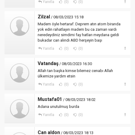
Yanıtla
(0)
(0)
Zilzal
/ 08/03/2023 15:18
Madem öyle hertaraf. Deprem atın atom biranda
yok edin rahatlayın madem bu ca zaman vardı
neredeydiniz simdimi fay hatları meydana geldi
bukadar can alındı ABD herşeyin başı
Yanıtla
(0)
(0)
Vatandaş
/ 08/03/2023 16:30
Allah tan başka kimse bilemez cenabı Allah
ülkemize yardım etsin
Yanıtla
(0)
(0)
Mustafa01
/ 08/03/2023 18:02
Adana unutulmuş burda
Yanıtla
(0)
(0)
Can aldon
/ 08/03/2023 18:13