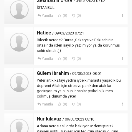
Selahattin UYAR
/ 09/03/2023 07:02
İSTANBUL
Yanıtla
(0)
(0)
Hatice
/ 09/03/2023 07:21
Bilecik nerede? Bursa ,Sakarya ve Eskisehir'in
ortasında ilden sayılıp yazılmıyor ya da korunmuş
şehir olmali :))
Yanıtla
(0)
(0)
Gülem İbrahim
/ 09/03/2023 08:01
Yeter artık kafayı yedim iyce k.marasta yaşadık bu
depremi Allah için stres ve panikden atak lar
geciriyorum ya susun insanlar psikolojik men
çökmüş durumda yeter
Yanıtla
(0)
(0)
Nur kılavuz
/ 09/03/2023 08:10
Adana nerde asıl orda bekliyoruz demiştiniz?
Kayseri yoktu, kayseri için tedirgin olacak durum