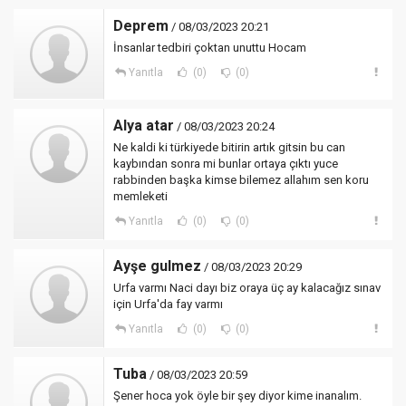
Deprem
/ 08/03/2023 20:21
İnsanlar tedbiri çoktan unuttu Hocam
Yanıtla
(0)
(0)
Alya atar
/ 08/03/2023 20:24
Ne kaldi ki türkiyede bitirin artık gitsin bu can
kaybından sonra mi bunlar ortaya çıktı yuce
rabbinden başka kimse bilemez allahım sen koru
memleketi
Yanıtla
(0)
(0)
Ayşe gulmez
/ 08/03/2023 20:29
Urfa varmı Naci dayı biz oraya üç ay kalacağız sınav
için Urfa'da fay varmı
Yanıtla
(0)
(0)
Tuba
/ 08/03/2023 20:59
Şener hoca yok öyle bir şey diyor kime inanalım.