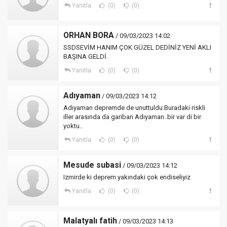
Yanıtla
(0)
(0)
ORHAN BORA
/ 09/03/2023 14:02
SSDSEVİM HANIM ÇOK GÜZEL DEDİNİZ YENİ AKLI
BAŞINA GELDİ.
Yanıtla
(0)
(0)
Adıyaman
/ 09/03/2023 14:12
Adıyaman depremde de unuttuldu.Buradaki riskli
iller arasında da gariban Adıyaman..bir var di bir
yoktu..
Yanıtla
(0)
(0)
Mesude subasi
/ 09/03/2023 14:12
Izmirde ki deprem yakındaki çok endiseliyiz
Yanıtla
(0)
(0)
Malatyalı fatih
/ 09/03/2023 14:13