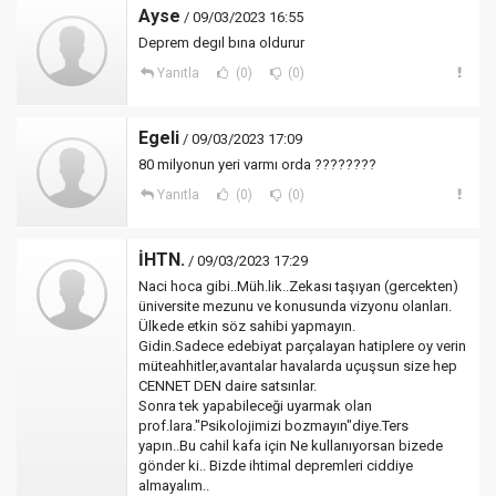
Ayse
/ 09/03/2023 16:55
Deprem degıl bına oldurur
Yanıtla
(0)
(0)
Egeli
/ 09/03/2023 17:09
80 milyonun yeri varmı orda ????????
Yanıtla
(0)
(0)
İHTN.
/ 09/03/2023 17:29
Naci hoca gibi..Müh.lik..Zekası taşıyan (gercekten)
üniversite mezunu ve konusunda vizyonu olanları.
Ülkede etkin söz sahibi yapmayın.
Gidin.Sadece edebiyat parçalayan hatiplere oy verin
müteahhitler,avantalar havalarda uçuşsun size hep
CENNET DEN daire satsınlar.
Sonra tek yapabileceği uyarmak olan
prof.lara."Psikolojimizi bozmayın"diye.Ters
yapın..Bu cahil kafa için Ne kullanıyorsan bizede
gönder ki.. Bizde ihtimal depremleri ciddiye
almayalım..