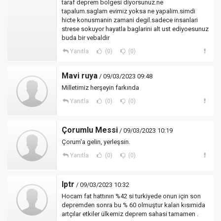
taraf deprem bolgesi diyorsunuz.ne
tapalum.saglam evimiz yoksa ne yapalim.simdi
hicte konusmanin zamani degil.sadece insanlari
strese sokuyor hayatla baglarini alt ust ediyoesunuz
buda bir vebaldir
Yanıtla
(0)
(0)
Mavi ruya
/ 09/03/2023 09:48
Milletimiz herşeyin farkında
Yanıtla
(0)
(0)
Çorumlu Messi
/ 09/03/2023 10:19
Çorum'a gelin, yerleşsin.
Yanıtla
(0)
(0)
Iptr
/ 09/03/2023 10:32
Hocam fat hattının %42 si turkiyede onun için son
depremden sonra bu % 60 olmuştur kalan kısımida
artçılar etkiler ülkemiz deprem sahasi tamamen .