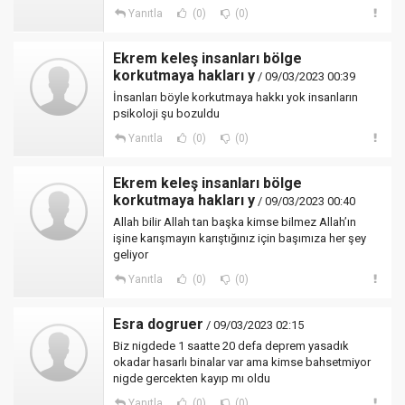
Yanıtla
(0)
(0)
Ekrem keleş insanları bölge
korkutmaya hakları y
/ 09/03/2023 00:39
İnsanları böyle korkutmaya hakkı yok insanların
psikoloji şu bozuldu
Yanıtla
(0)
(0)
Ekrem keleş insanları bölge
korkutmaya hakları y
/ 09/03/2023 00:40
Allah bilir Allah tan başka kimse bilmez Allah’ın
işine karışmayın karıştığınız için başımıza her şey
geliyor
Yanıtla
(0)
(0)
Esra dogruer
/ 09/03/2023 02:15
Biz nigdede 1 saatte 20 defa deprem yasadık
okadar hasarlı binalar var ama kimse bahsetmiyor
nigde gercekten kayıp mı oldu
Yanıtla
(0)
(0)