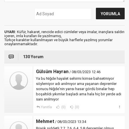
UYARI:
Küfür, hakaret, rencide edici cümleler veya imalar, inançlara saldırı
içeren, imla kuralları ile yazılmamış,
Türkçe karakter kullanılmayan ve büyük harflerle yazılmış yorumlar
onaylanmamaktadır.
130 Yorum
Gülsüm Hayran
/ 08/03/2023 12:46
Ya bu Niğde hayalet sehirmi kimse bahsetmiyor
söylemiyor adı anılmıyor ama yaşanan depremler
sonucu Niğde'nin yarısı hasar gördü binalar hep
boşaltıldı yıkımlar başladı ama hala hiç bir yerde adı
sanı anılmıyor
Yanıtla
(0)
(0)
Mehmet
/ 08/03/2023 13:34
Büyük şiddetli 7.7, 7.6, 6.4, 5.8 depremler olmuş