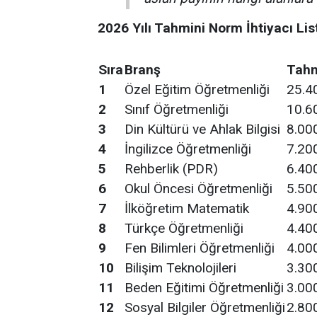
2026 Yılı Tahmini Norm İhtiyacı Lis
Sıra
Branş
Tahm
1
Özel Eğitim Öğretmenliği
25.4
2
Sınıf Öğretmenliği
10.6
3
Din Kültürü ve Ahlak Bilgisi
8.00
4
İngilizce Öğretmenliği
7.20
5
Rehberlik (PDR)
6.40
6
Okul Öncesi Öğretmenliği
5.50
7
İlköğretim Matematik
4.90
8
Türkçe Öğretmenliği
4.40
9
Fen Bilimleri Öğretmenliği
4.00
10
Bilişim Teknolojileri
3.30
11
Beden Eğitimi Öğretmenliği
3.00
12
Sosyal Bilgiler Öğretmenliği
2.80