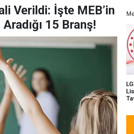
i Verildi: İşte MEB’in
Me
Aradığı 15 Branş!
LG
Li
Ta