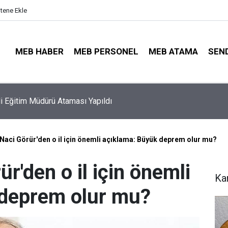
itene Ekle
MEB HABER
MEB PERSONEL
MEB ATAMA
SEN
ayıt Sonuçları e-Devlet'te: İşte Sorgulama Ekranı ve Nakil Detayl
 Naci Görür'den o il için önemli açıklama: Büyük deprem olur mu?
ür'den o il için önemli
Ka
 deprem olur mu?