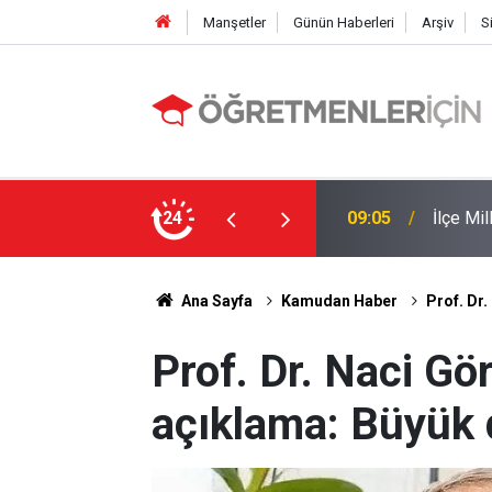
Manşetler
Günün Haberleri
Arşiv
S
 Yapıldı
24
19:00
MEB e-K
Ana Sayfa
Kamudan Haber
Prof. Dr.
Prof. Dr. Naci Gör
açıklama: Büyük