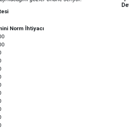
De
tesi
ini Norm İhtiyacı
00
00
0
0
0
0
0
0
0
0
0
0