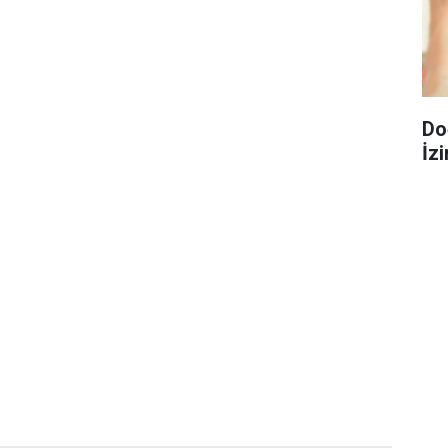
Do
İzi