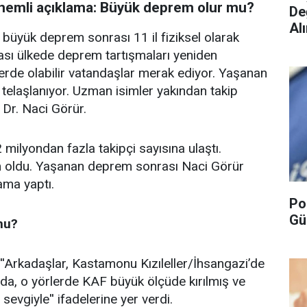
n önemli açıklama: Büyük deprem olur mu?
De
Alı
üyük deprem sonrası 11 il fiziksel olarak
ası ülkede deprem tartışmaları yeniden
lerde olabilir vatandaşlar merak ediyor. Yaşanan
telaşlanıyor. Uzman isimler yakından takip
 Dr. Naci Görür.
milyondan fazla takipçi sayısına ulaştı.
 oldu. Yaşanan deprem sonrası Naci Görür
ama yaptı.
Po
Gü
mu?
 ''Arkadaşlar, Kastamonu Kızıleller/İhsangazi’de
, o yörlerde KAF büyük ölçüde kırılmış ve
sevgiyle'' ifadelerine yer verdi.