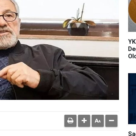
YK
De
Ol
Sa