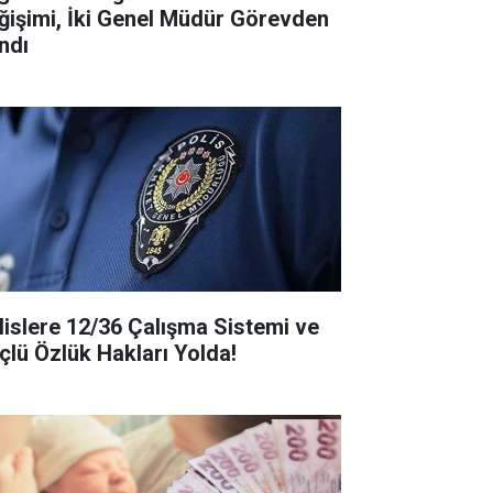
ğişimi, İki Genel Müdür Görevden
ndı
lislere 12/36 Çalışma Sistemi ve
çlü Özlük Hakları Yolda!