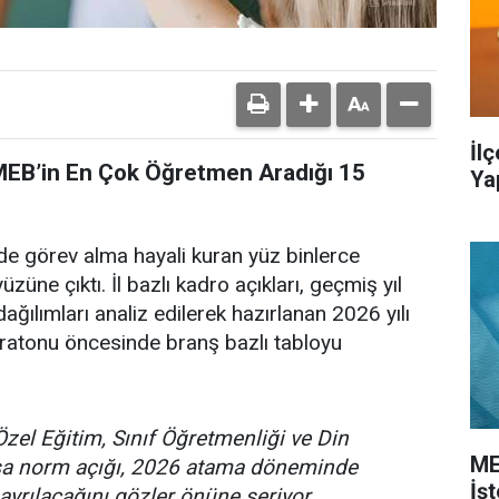
İl
 MEB’in En Çok Öğretmen Aradığı 15
Ya
de görev alma hayali kuran yüz binlerce
üzüne çıktı. İl bazlı kadro açıkları, geçmiş yıl
ağılımları analiz edilerek hazırlanan 2026 yılı
ratonu öncesinde branş bazlı tabloyu
Özel Eğitim, Sınıf Öğretmenliği ve Din
ME
asa norm açığı, 2026 atama döneminde
İş
ayrılacağını gözler önüne seriyor.