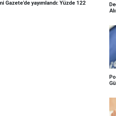
mi Gazete'de yayımlandı: Yüzde 122
De
Alı
Po
Gü