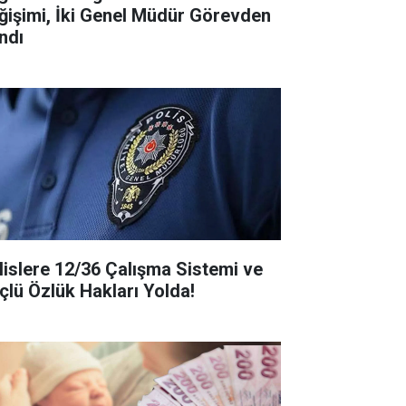
ğişimi, İki Genel Müdür Görevden
ndı
lislere 12/36 Çalışma Sistemi ve
çlü Özlük Hakları Yolda!