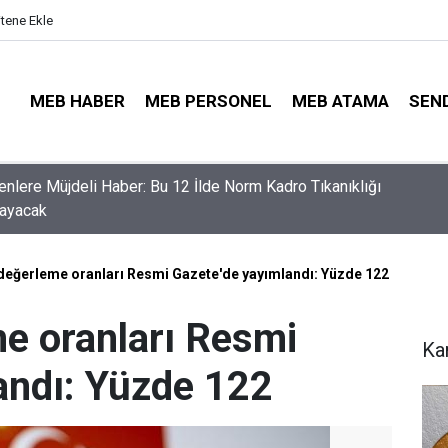
itene Ekle
MEB HABER
MEB PERSONEL
MEB ATAMA
SEN
nler İçin Son Saatler! MEB E-Sınav Görev Başvurularında Süre
r
değerleme oranları Resmi Gazete'de yayımlandı: Yüzde 122
e oranları Resmi
Ka
andı: Yüzde 122