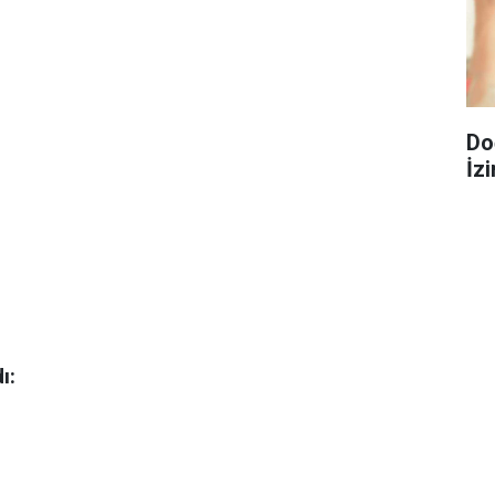
Do
İzi
ı: