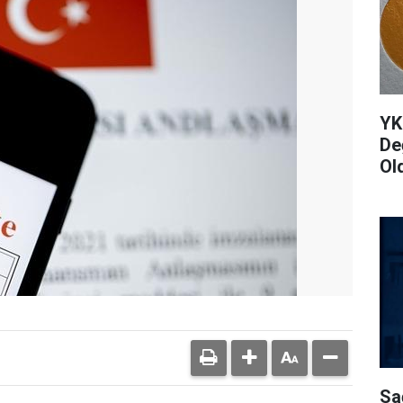
YK
De
Ol
Sa