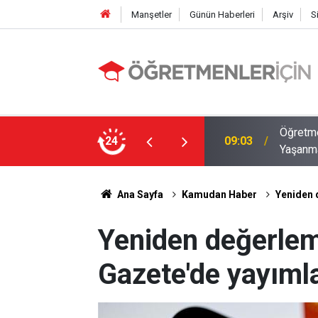
Manşetler
Günün Haberleri
Arşiv
S
12 İlde Norm Kadro Tıkanıklığı
Öğretme
24
19:02
Doluyo
Ana Sayfa
Kamudan Haber
Yeniden 
Yeniden değerlem
Gazete'de yayıml