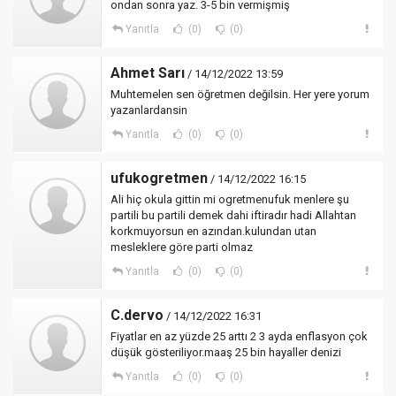
ondan sonra yaz. 3-5 bin vermişmiş
Yanıtla
(0)
(0)
Ahmet Sarı
/ 14/12/2022 13:59
Muhtemelen sen öğretmen değilsin. Her yere yorum
yazanlardansin
Yanıtla
(0)
(0)
ufukogretmen
/ 14/12/2022 16:15
Ali hiç okula gittin mi ogretmenufuk menlere şu
partili bu partili demek dahi iftiradır hadi Allahtan
korkmuyorsun en azından.kulundan utan
mesleklere göre parti olmaz
Yanıtla
(0)
(0)
C.dervo
/ 14/12/2022 16:31
Fiyatlar en az yüzde 25 arttı 2 3 ayda enflasyon çok
düşük gösteriliyor.maaş 25 bin hayaller denizi
Yanıtla
(0)
(0)