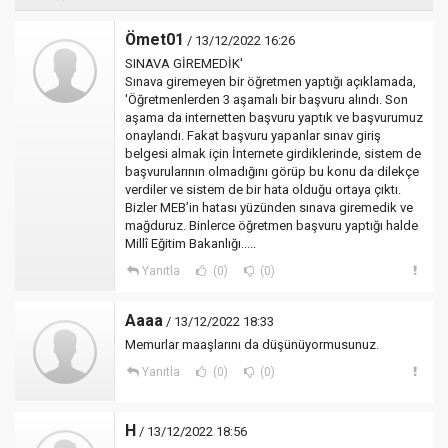
Ömet01
/ 13/12/2022 16:26
SINAVA GİREMEDİK'
Sınava giremeyen bir öğretmen yaptığı açıklamada,
'Öğretmenlerden 3 aşamalı bir başvuru alındı. Son
aşama da internetten başvuru yaptık ve başvurumuz
onaylandı. Fakat başvuru yapanlar sınav giriş
belgesi almak için İnternete girdiklerinde, sistem de
başvurularının olmadığını görüp bu konu da dilekçe
verdiler ve sistem de bir hata olduğu ortaya çıktı.
Bizler MEB’in hatası yüzünden sınava giremedik ve
mağduruz. Binlerce öğretmen başvuru yaptığı halde
Millî Eğitim Bakanlığı.....
Yanıtla
(0)
(0)
Aaaa
/ 13/12/2022 18:33
Memurlar maaşlarını da düşünüyormusunuz.
Yanıtla
(0)
(0)
H
/ 13/12/2022 18:56