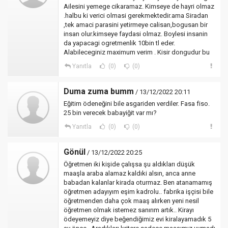
Ailesini yemege cikaramaz. Kimseye de hayri olmaz
.halbu ki verici olmasi gerekmektedir.ama Siradan
,tek amaci parasini yetirmeye calisan,bogusan bir
insan olur.kimseye faydasi olmaz. Boylesi insanin
da yapacagi ogretmenlik 10bin tl eder.
Alabileceginiz maximum verim . Kisir dongudur bu
Yanıtla
(0)
(0)
Duma zuma bumm
/ 13/12/2022 20:11
Eğitim ödeneğini bile asgariden verdiler. Fasa fiso.
25 bin verecek babayiğit var mı?
Yanıtla
(0)
(0)
Gönül
/ 13/12/2022 20:25
Öğretmen iki kişide çalışsa şu aldıkları düşük
maaşla araba alamaz kaldıki alsın, anca anne
babadan kalanlar kirada oturmaz. Ben atanamamış
öğretmen adayıyım eşim kadrolu.. fabrika işçisi bile
öğretmenden daha çok maaş alırken yeni nesil
öğretmen olmak istemez sanırım artık.. Kirayı
ödeyemeyiz diye beğendiğimiz evi kiralayamadık 5