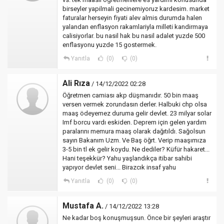
birseyler yapilmali gecinemiyoruz kardesim. market
faturalar herseyin fiyati alev almis durumda halen
yalandan enflasyon rakamlariyla milleti kandirmaya
calisiyorlar. bu nasil hak bu nasil adalet yuzde 500
enflasyonu yuzde 15 gostermek.
Yanıtla
(0)
(0)
Ali Rıza
/ 14/12/2022 02:28
Öğretmen camiası akp düşmanıdır. 50 bin maaş
versen vermek zorundasın derler. Halbuki chp olsa
maaş ödeyemez duruma gelir devlet. 23 milyar solar
Imf borcu vardı eskiden. Deprem için gelen yardım
paralarını memura maaş olarak dağıtıldı. Sağolsun
sayın Bakanım Uzm. Ve Baş öğrt. Verip maaşımıza
3-5 bin tl ek gelir koydu. Ne dediler? Küfür hakaret...
Hani teşekkür? Yahu yaşlandıkça itibar sahibi
yapıyor devlet seni... Birazcık insaf yahu
Yanıtla
(0)
(0)
Mustafa A.
/ 14/12/2022 13:28
Ne kadar boş konuşmuşsun. Önce bir şeyleri araştır