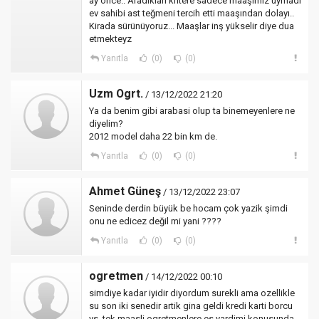
ay önce.. Aradıkları kritere sadece maaşımız uymadı
ev sahibi ast teğmeni tercih etti maaşından dolayı..
Kirada sürünüyoruz... Maaşlar inş yükselir diye dua
etmekteyz
Yanıtla
(0)
(0)
Uzm Ogrt.
/ 13/12/2022 21:20
Ya da benim gibi arabasi olup ta binemeyenlere ne
diyelim?
2012 model daha 22 bin km de.
Yanıtla
(0)
(0)
Ahmet Güneş
/ 13/12/2022 23:07
Seninde derdin büyük be hocam çok yazik şimdi
onu ne edicez değil mi yani ????
Yanıtla
(0)
(0)
ogretmen
/ 14/12/2022 00:10
simdiye kadar iyidir diyordum surekli ama ozellikle
su son iki senedir artik gina geldi kredi karti borcu
vs. tek maasli ogretmenlere es yardimi konusunda