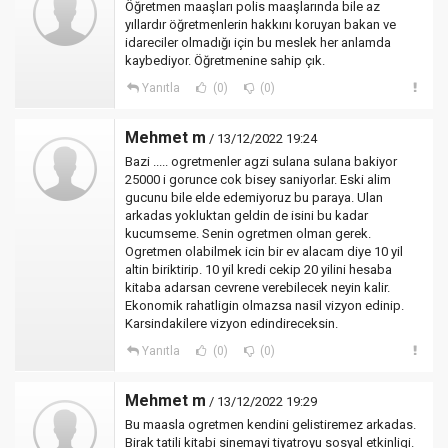
Öğretmen maaşları polis maaşlarında bile az
yıllardır öğretmenlerin hakkını koruyan bakan ve
idareciler olmadığı için bu meslek her anlamda
kaybediyor. Öğretmenine sahip çık.
Yanıtla
(0)
(0)
Mehmet m
/ 13/12/2022 19:24
Bazi ..... ogretmenler agzi sulana sulana bakiyor
25000 i gorunce cok bisey saniyorlar. Eski alim
gucunu bile elde edemiyoruz bu paraya. Ulan
arkadas yokluktan geldin de isini bu kadar
kucumseme. Senin ogretmen olman gerek.
Ogretmen olabilmek icin bir ev alacam diye 10 yil
altin biriktirip. 10 yil kredi cekip 20 yilini hesaba
kitaba adarsan cevrene verebilecek neyin kalir.
Ekonomik rahatligin olmazsa nasil vizyon edinip.
Karsindakilere vizyon edindireceksin.
Yanıtla
(0)
(0)
Mehmet m
/ 13/12/2022 19:29
Bu maasla ogretmen kendini gelistiremez arkadas.
Birak tatili kitabi sinemayi tiyatroyu sosyal etkinligi.